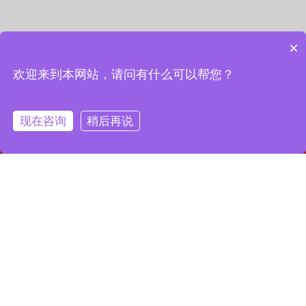
×
欢迎来到本网站，请问有什么可以帮您？
现在咨询
稍后再说
网站首页
联系我们
一键拨号
联系我们
13127856668
全国服务热线：
地址：上海市宝山区月罗路1116号8A9-10
邮箱：2364087039@qq.com
Copyright © 2023 上海昌润轴承有限公司
沪ICP备2023019003号-1