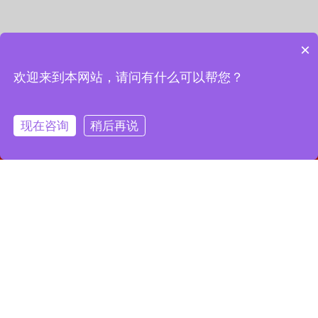
×
欢迎来到本网站，请问有什么可以帮您？
现在咨询
稍后再说
网站首页
联系我们
一键拨号
联系我们
13127856668
全国服务热线：
地址：上海市宝山区月罗路1116号8A9-10
邮箱：2364087039@qq.com
Copyright © 2023 上海昌润轴承有限公司
沪ICP备2023019003号-1