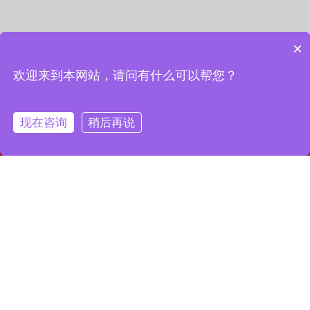
×
欢迎来到本网站，请问有什么可以帮您？
现在咨询
稍后再说
网站首页
联系我们
一键拨号
联系我们
13127856668
全国服务热线：
地址：上海市宝山区月罗路1116号8A9-10
邮箱：2364087039@qq.com
Copyright © 2023 上海昌润轴承有限公司
沪ICP备2023019003号-1