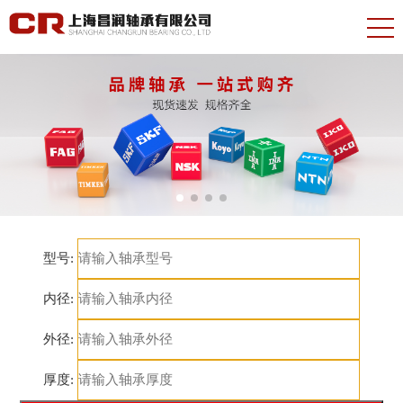
型号:
内径:
外径:
厚度: