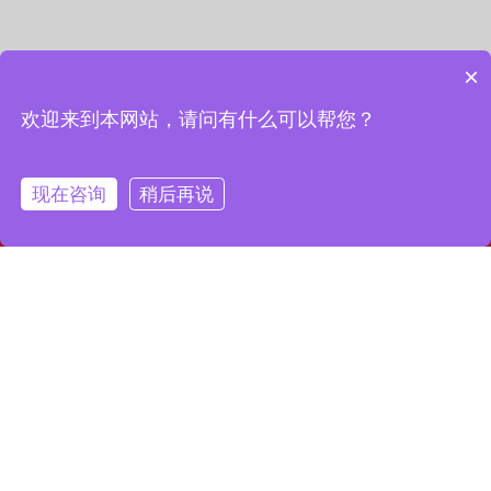
×
欢迎来到本网站，请问有什么可以帮您？
现在咨询
稍后再说
网站首页
联系我们
一键拨号
联系我们
13127856668
全国服务热线：
地址：上海市宝山区月罗路1116号8A9-10
邮箱：2364087039@qq.com
Copyright © 2023 上海昌润轴承有限公司
沪ICP备2023019003号-1