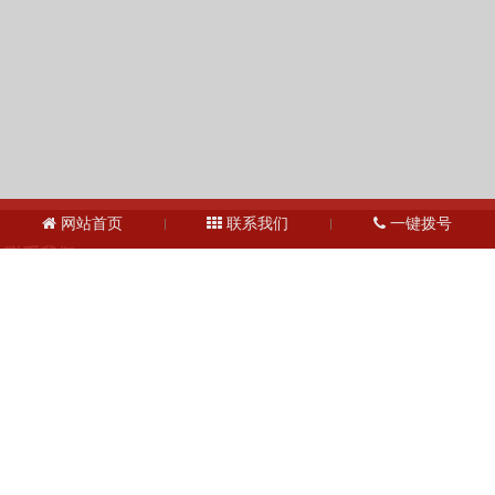
网站首页
联系我们
一键拨号
联系我们
13127856668
全国服务热线：
地址：上海市宝山区月罗路1116号8A9-10
邮箱：2364087039@qq.com
Copyright © 2023 上海昌润轴承有限公司
沪ICP备2023019003号-1