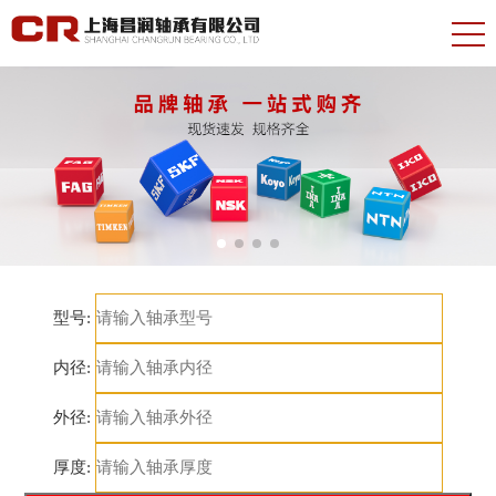
型号:
内径:
外径:
厚度: