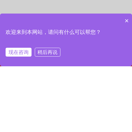
×
欢迎来到本网站，请问有什么可以帮您？
现在咨询
稍后再说
网站首页
联系我们
一键拨号
联系我们
13127856668
全国服务热线：
地址：上海市宝山区月罗路1116号8A9-10
邮箱：2364087039@qq.com
Copyright © 2023 上海昌润轴承有限公司
沪ICP备2023019003号-1