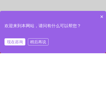
×
欢迎来到本网站，请问有什么可以帮您？
现在咨询
稍后再说
网站首页
联系我们
一键拨号
联系我们
13127856668
全国服务热线：
地址：上海市宝山区月罗路1116号8A9-10
邮箱：2364087039@qq.com
Copyright © 2023 上海昌润轴承有限公司
沪ICP备2023019003号-1