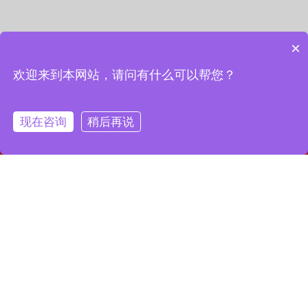
×
欢迎来到本网站，请问有什么可以帮您？
现在咨询
稍后再说
网站首页
联系我们
一键拨号
联系我们
13127856668
全国服务热线：
地址：上海市宝山区月罗路1116号8A9-10
邮箱：2364087039@qq.com
Copyright © 2023 上海昌润轴承有限公司
沪ICP备2023019003号-1