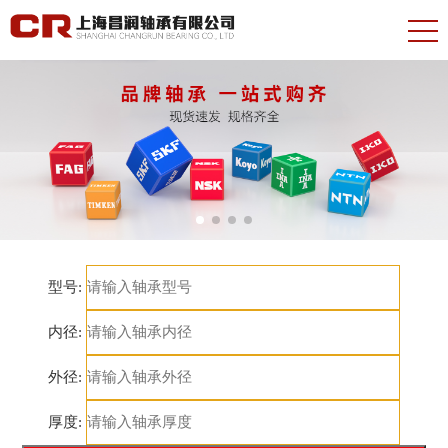
型号:
内径:
外径:
厚度: