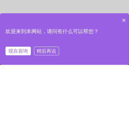
×
欢迎来到本网站，请问有什么可以帮您？
现在咨询
稍后再说
网站首页
联系我们
一键拨号
联系我们
13127856668
全国服务热线：
地址：上海市宝山区月罗路1116号8A9-10
邮箱：2364087039@qq.com
Copyright © 2023 上海昌润轴承有限公司
沪ICP备2023019003号-1