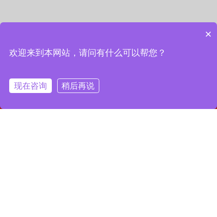
×
欢迎来到本网站，请问有什么可以帮您？
现在咨询
稍后再说
网站首页
联系我们
一键拨号
联系我们
13127856668
全国服务热线：
地址：上海市宝山区月罗路1116号8A9-10
邮箱：2364087039@qq.com
Copyright © 2023 上海昌润轴承有限公司
沪ICP备2023019003号-1