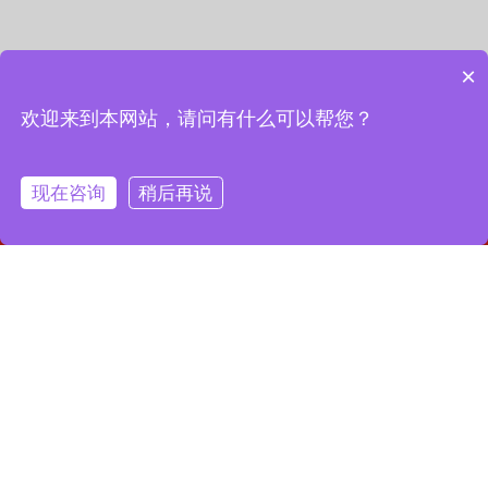
×
欢迎来到本网站，请问有什么可以帮您？
现在咨询
稍后再说
网站首页
联系我们
一键拨号
联系我们
13127856668
全国服务热线：
地址：上海市宝山区月罗路1116号8A9-10
邮箱：2364087039@qq.com
Copyright © 2023 上海昌润轴承有限公司
沪ICP备2023019003号-1