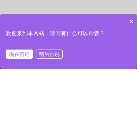
×
欢迎来到本网站，请问有什么可以帮您？
现在咨询
稍后再说
网站首页
联系我们
一键拨号
联系我们
13127856668
全国服务热线：
地址：上海市宝山区月罗路1116号8A9-10
邮箱：2364087039@qq.com
Copyright © 2023 上海昌润轴承有限公司
沪ICP备2023019003号-1