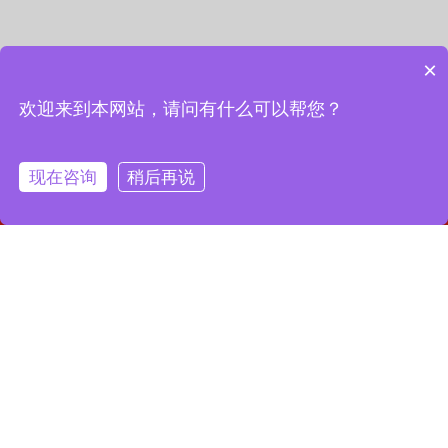
×
欢迎来到本网站，请问有什么可以帮您？
现在咨询
稍后再说
网站首页
联系我们
一键拨号
联系我们
13127856668
全国服务热线：
地址：上海市宝山区月罗路1116号8A9-10
邮箱：2364087039@qq.com
Copyright © 2023 上海昌润轴承有限公司
沪ICP备2023019003号-1