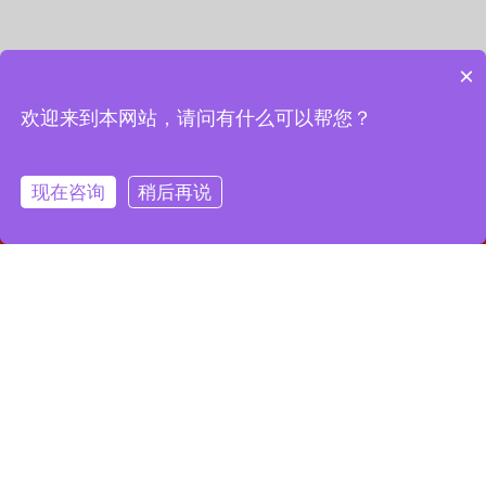
×
欢迎来到本网站，请问有什么可以帮您？
现在咨询
稍后再说
网站首页
联系我们
一键拨号
联系我们
13127856668
全国服务热线：
地址：上海市宝山区月罗路1116号8A9-10
邮箱：2364087039@qq.com
Copyright © 2023 上海昌润轴承有限公司
沪ICP备2023019003号-1