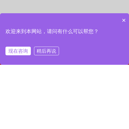
×
欢迎来到本网站，请问有什么可以帮您？
现在咨询
稍后再说
网站首页
联系我们
一键拨号
联系我们
13127856668
全国服务热线：
地址：上海市宝山区月罗路1116号8A9-10
邮箱：2364087039@qq.com
Copyright © 2023 上海昌润轴承有限公司
沪ICP备2023019003号-1